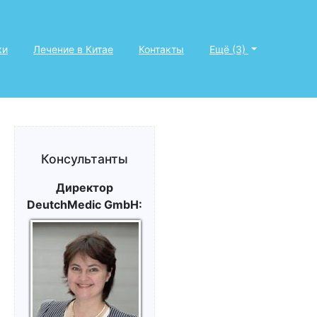
ки
Лечение в Китае
Контакты
Ещё (3)
Консультанты
Директор
DeutchMedic GmbH: