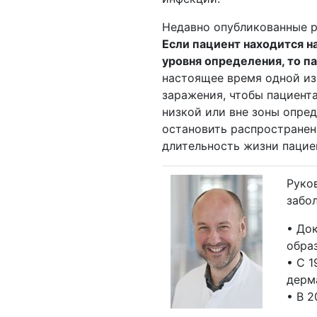
Недавно опубликованные р
Если пациент находится н
уровня определения, то п
настоящее время одной из 
заражения, чтобы пациент
низкой или вне зоны опред
остановить распространен
длительность жизни пацие
Руко
забо
• До
обра
• С 
дерм
• В 2