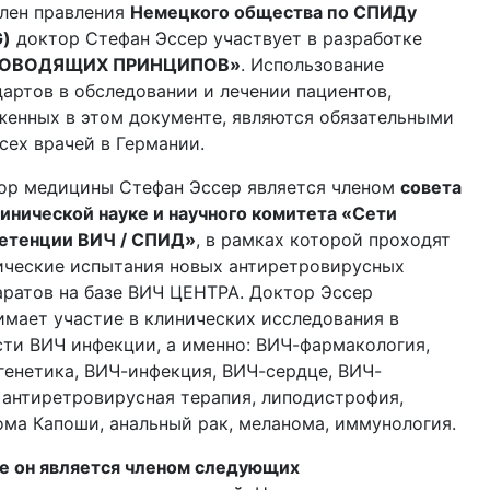
член правления
Немецкого общества по СПИДу
G)
доктор Стефан Эссер участвует в разработке
КОВОДЯЩИХ ПРИНЦИПОВ»
. Использование
дартов в обследовании и лечении пациентов,
женных в этом документе, являются обязательными
сех врачей в Германии.
ор медицины Стефан Эссер является членом
совета
линической науке и научного комитета «Сети
етенции ВИЧ / СПИД»
, в рамках которой проходят
ические испытания новых антиретровирусных
аратов на базе ВИЧ ЦЕНТРА. Доктор Эссер
имает участие в клинических исследования в
сти ВИЧ инфекции, а именно: ВИЧ-фармакология,
генетика, ВИЧ-инфекция, ВИЧ-сердце, ВИЧ-
, антиретровирусная терапия, липодистрофия,
ома Капоши, анальный рак, меланома, иммунология.
е он является членом следующих