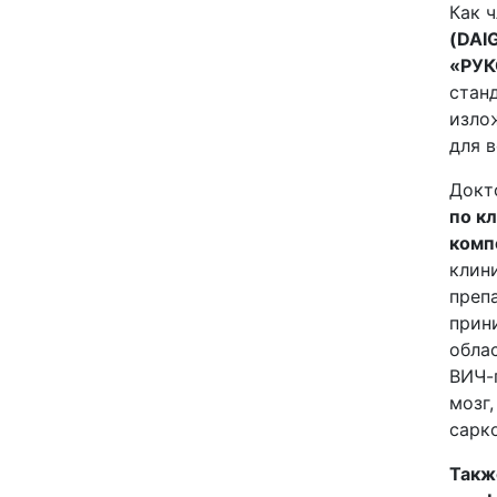
Как 
(DAI
«РУ
стан
изло
для в
Докт
по к
комп
клин
преп
прин
обла
ВИЧ-
мозг
сарк
Такж