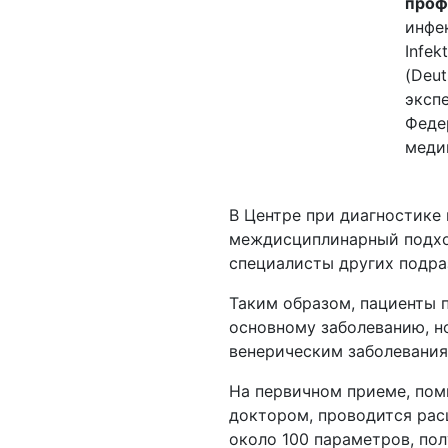
проф
инфек
Infek
(Deut
эксп
Феде
меди
В Центре при диагностике
междисциплинарный подход
специалисты других подра
Таким образом, пациенты 
основному заболеванию, н
венерическим заболеваниям
На первичном приеме, пом
доктором, проводится рас
около 100 параметров, пол