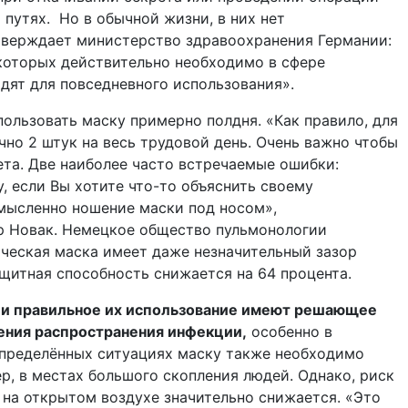
 путях. Но в обычной жизни, в них нет
тверждает министерство здравоохранения Германии:
которых действительно необходимо в сфере
одят для повседневного использования».
ользовать маску примерно полдня. «Как правило, для
но 2 штук на весь трудовой день. Очень важно чтобы
ета. Две наиболее часто встречаемые ошибки:
, если Вы хотите что-то объяснить своему
смысленно ношение маски под носом»,
р Новак. Немецкое общество пульмонологии
ическая маска имеет даже незначительный зазор
ащитная способность снижается на 64 процента.
 и правильное их использование имеют решающее
ения распространения инфекции,
особенно в
пределённых ситуациях маску также необходимо
ер, в местах большого скопления людей. Однако, риск
на открытом воздухе значительно снижается. «Это