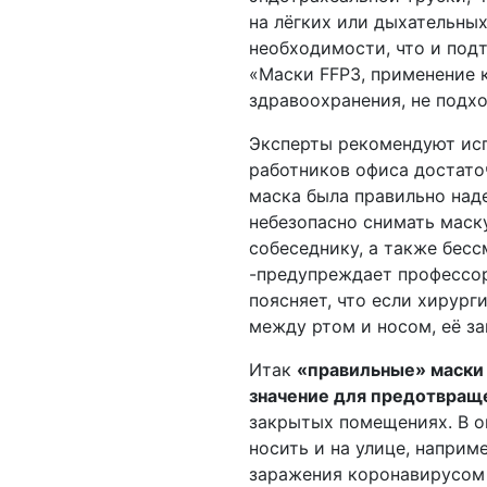
на лёгких или дыхательных
необходимости, что и под
«Маски FFP3, применение 
здравоохранения, не подх
Эксперты рекомендуют исп
работников офиса достаточ
маска была правильно над
небезопасно снимать маску
собеседнику, а также бес
-предупреждает профессо
поясняет, что если хирург
между ртом и носом, её з
Итак
«правильные» маски
значение для предотвращ
закрытых помещениях. В о
носить и на улице, наприм
заражения коронавирусом 