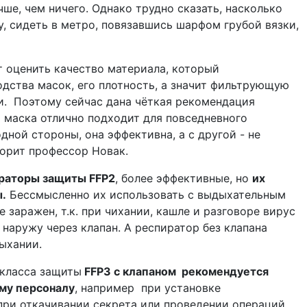
чше, чем ничего. Однако трудно сказать, насколько
, сидеть в метро, повязавшись шарфом грубой вязки,
 оценить качество материала, который
одства масок, его плотность, а значит фильтрующую
и. Поэтому сейчас дана чёткая рекомендация
я маска отлично подходит для повседневного
одной стороны, она эффективна, а с другой - не
ворит профессор Новак.
раторы защиты FFP2
, более эффективные, но
их
.
Бессмысленно их использовать с выдыхательным
е заражен, т.к. при чихании, кашле и разговоре вирус
наружу через клапан. А респиратор без клапана
ыхании.
класса защиты
FFP3 с клапаном рекомендуется
му персоналу
, например при установке
при откачивании секрета или проведении операций