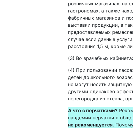
розничных магазинах, на е
гастрономах, а также нахо
фабричных магазинов и по
выставки продукции, а так
предоставляемых ремеслен
случае если данные услуг
расстояния 1,5 м, кроме 
(3) Во врачебных кабинет
(4) При пользовании пасс
детей дошкольного возрас
не могут носить защитную
другими одинаково эффек
перегородка из стекла, орг
А что с перчатками?
Реком
пандемии перчатки в общ
не рекомендуется.
Почему