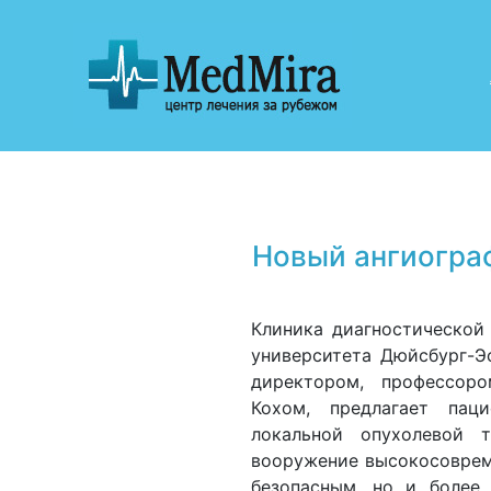
Новый ангиогра
Клиника диагностической
университета Дюйсбург-Эс
директором, профессор
Кохом, предлагает пац
локальной опухолевой 
вооружение высокосовреме
безопасным, но и более