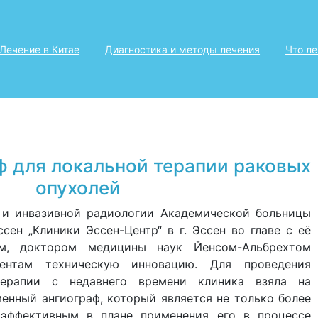
Лечение в Китае
Диагностика и методы лечения
Что л
ф для локальной терапии раковых
опухолей
 и инвазивной радиологии Академической больницы
сен „Клиники Эссен-Центр“ в г. Эссен во главе с её
ом, доктором медицины наук Йенсом-Альбрехтом
иентам техническую инновацию. Для проведения
терапии с недавнего времени клиника взяла на
нный ангиограф, который является не только более
 эффективным в плане применения его в процессе